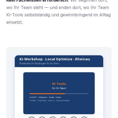
Kein Fachwissen erforderlich:
Wir beginnen dort,
wo Ihr Team steht — und enden dort, wo Ihr Team
KI-Tools selbstständig und gewinnbringend im Alltag
einsetzt.
KI-Workshop · Local Optimize · Rheinau
Praxisnahe KI-Schulungen für Ihr Team
KI-Tools
für Ihr Team
ChatGPT · Midjourney · Gemini · Claude
Content · Marketing · Analyse · Automatisierung